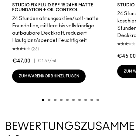
N11
N10
N12
N18
NW63
N3
NC5
NC5
NC10
C30
NW5
NW12
NW10
C6
NC12
NC41.5
N4
C3
NC13
NC12
NW13
NC13
N4.5
NC15
NC1
NC
STUDIO FIX FLUID SPF 15 24HR MATTE
STUDIO 
FOUNDATION + OIL CONTROL
24 Stund
24 Stunden atmungsaktive/soft-matte
kaschier
Foundation, mittlere bis vollständige
Stunden 
aufbaubare Deckkraft, reduziert
Deckkra
Hautglanz/spendet Feuchtigkeit
(26)
€45.00
€47.00
|
€1.57
/ml
ZUM 
ZUM WARENKORB HINZUFÜGEN
BEWERTUNGSZUSAMME