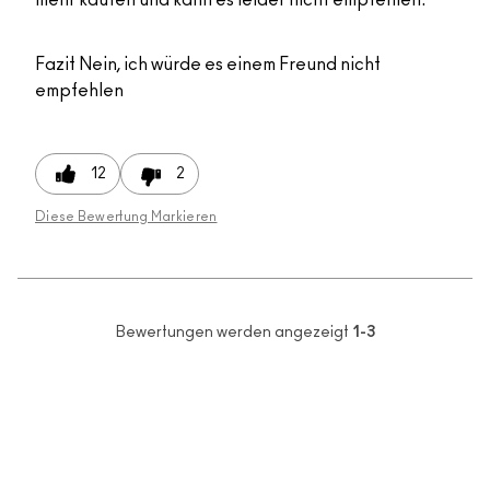
mehr kaufen und kann es leider nicht empfehlen.
Fazit
Nein, ich würde es einem Freund nicht
empfehlen
12
2
Diese Bewertung Markieren
Bewertungen werden angezeigt
1-3