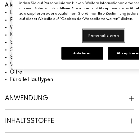
indem Sie auf Personalisieren klicken. Weitere Informationen erhalte
Alle Vorteile
unserer Datenschutzrichtlinie. Sie können auf Akzeptieren oder Able
Langanhaltend, 12 Stunden
zu akzeptieren oder abzulehnen. Sie können Ihre Zustimmung jederze
auf dieser Website auf "Cookies der Webseite verwalten" klicken.
Farbecht, 12 Stunden
Wird nicht cakey
Kein Verblassen
Personalisieren
Schweiß- und feuchtigkeitsbeständig
Setzt sich nicht ab
Ablehnen
Akzeptiere
Spendet sofort und langanhaltend Feuchtigkeit.
Verursacht keine Akne
Ölfrei
Für alle Hauttypen
ANWENDUNG
INHALTSSTOFFE