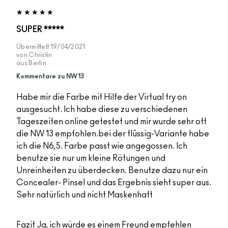
SUPER *****
Übermittelt
19/04/2021
von
Christin
aus
Berlin
Kommentare zu NW13
Habe mir die Farbe mit Hilfe der Virtual try on
ausgesucht. Ich habe diese zu verschiedenen
Tageszeiten online getestet und mir wurde sehr oft
die NW 13 empfohlen.bei der flûssig-Variante habe
ich die N6,5. Farbe passt wie angegossen. Ich
benutze sie nur um kleine Rötungen und
Unreinheiten zu überdecken. Benutze dazu nur ein
Concealer- Pinsel und das Ergebnis sieht super aus.
Sehr natürlich und nicht Maskenhaft
Fazit
Ja, ich würde es einem Freund empfehlen