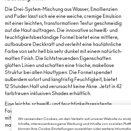
Die Drei-System-Mischung aus Wasser, Emollienzien
und Puder lässt sich wie eine weiche, cremige Emulsion
mit einer leichten, transformativen Textur geschmeidig
auf die Haut auftragen. Die innovative schweiß- und
feuchtigkeitsbeständige Formel bietet eine mittlere,
aufbaubare Deckkraft und verleiht eine hautähnliche
Farbe von sehr hell bis sehr dunkel mit einem natürlich-
matten Finish. Die lichtstreuenden Eigenschaften
glätten Linien und schaffen eine frische, makellose
Struktur bei allen Hauttypen. Die Formel spendet
außerdem sofort und langfristig Feuchtigkeit, bietet
12 Stunden Halt und verursacht keine Akne. Jetzt in 42
farbtreuen inklusiven Shades erhältlich.
Eine leichte, schweiß- und feuchtigkeitsresistente
Foundation mit einer transformativen Textur, die eine
mittlere, aufbaubare Deckkraft und ein natürliches,
Wir verwenden Cookies, um den Verkehr auf unserer Website zu analy
Inhalte, interessenbezogene Werbung und Inhalte von sozialen Plattf
mattes Finish bietet.
können Ihre Cookie-Einstellungen auswählen oder weitere Informatio