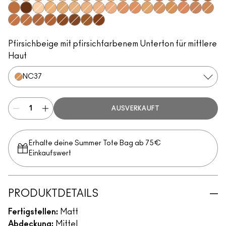
NC13
NW10
NW13
NC15
NW15
NC20
NW20
C4
NC25
NC27
NC38
C4.5
NW35
NC40
NW40
NC45
NC47
NC60
NW60
NC10
NC16
NC17
N12
N18
N5
C3.5
NW22
NW25
NC30
NC35
NC37
NW30
NW33
NC42
NC44
NW43
NC50
NW45
NW47
NW50
NC55
NW55
Pfirsichbeige mit pfirsichfarbenem Unterton für mittlere
Haut
NC37
AUSVERKAUFT
Erhalte deine Summer Tote Bag ab 75€
Einkaufswert​
PRODUKTDETAILS
Fertigstellen:
Matt
Abdeckung:
Mittel