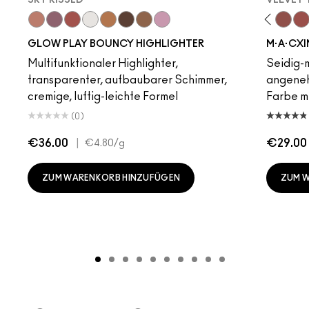
Sky Kissed
Dare Me
Sunset Drizzle
Unbothered
Cloud Candy
Acting Natural
Wind Chill
Hot Girl Pink
Cloudburst
Verve Swerve
GlowZone
Folio
Sepia Skies
Yash
Stratus
Cool Teddy
Iconic Photo
Bare M·A·Cximal
Honeylove
Kinda Sexy
Café Moc
Velvet
Mul
GLOW PLAY BOUNCY HIGHLIGHTER
M·A·CXI
Multifunktionaler Highlighter,
Seidig-m
transparenter, aufbaubarer Schimmer,
angeneh
cremige, luftig-leichte Formel
Farbe mi
(0)
€36.00
|
€29.00
€4.80
/g
ZUM WARENKORB HINZUFÜGEN
ZUM 