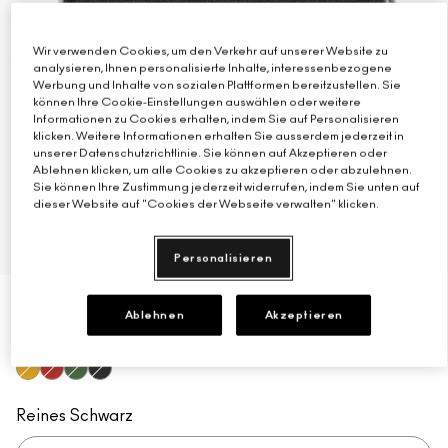
Verstehe deinen M·A·C Foundation-Shade
Mini-M·A·C
ALLE PINSEL KAUFEN
Wir verwenden Cookies, um den Verkehr auf unserer Website zu
analysieren, Ihnen personalisierte Inhalte, interessenbezogene
ALLE GESICHTSPRODUKTE SHOPPEN
ALLE AUGENPRODUKTE SHOPPEN
Werbung und Inhalte von sozialen Plattformen bereitzustellen. Sie
können Ihre Cookie-Einstellungen auswählen oder weitere
Informationen zu Cookies erhalten, indem Sie auf Personalisieren
klicken. Weitere Informationen erhalten Sie ausserdem jederzeit in
unserer Datenschutzrichtlinie. Sie können auf Akzeptieren oder
Ablehnen klicken, um alle Cookies zu akzeptieren oder abzulehnen.
Sie können Ihre Zustimmung jederzeit widerrufen, indem Sie unten auf
dieser Website auf "Cookies der Webseite verwalten" klicken.
Personalisieren
Ablehnen
Akzeptieren
€48.00
€0.49
/g
98 g
Primary Yellow
Basic Red
Landscape Green
Black Black
Reines Schwarz