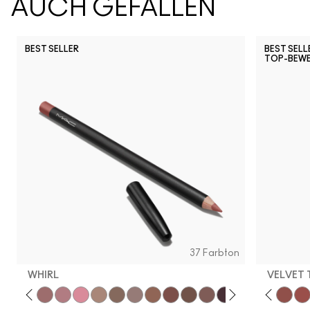
AUCH GEFALLEN
BEST SELLER
BEST SELL
TOP-BEW
Snob
CB96
Pony
Ch
37 Farbton
WHIRL
VELVET