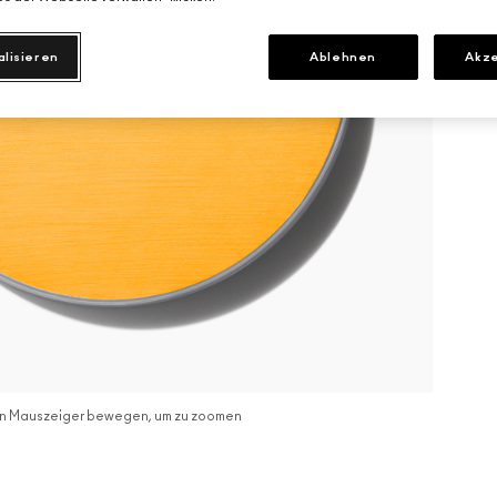
alisieren
Ablehnen
Akze
n Mauszeiger bewegen, um zu zoomen