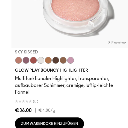
8 Farbton
SKY KISSED
Sky Kissed
Sunset Drizzle
Cloud Candy
Wind Chill
Cloudburst
GlowZone
Sepia Skies
Stratus
Subcult
Stri
B
GLOW PLAY BOUNCY HIGHLIGHTER
Multifunktionaler Highlighter, transparenter,
aufbaubarer Schimmer, cremige, luftig-leichte
Formel
(0)
€36.00
|
€4.80
/g
ZUM WARENKORB HINZUFÜGEN