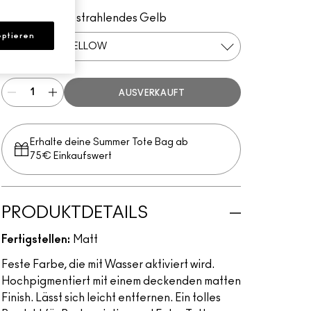
Primary Yellow
Basic Red
Landscape Green
Black Black
Reichhaltiges, strahlendes Gelb
ptieren
PRIMARY YELLOW
AUSVERKAUFT
Erhalte deine Summer Tote Bag ab
75€ Einkaufswert​
PRODUKTDETAILS
Fertigstellen:
Matt
Feste Farbe, die mit Wasser aktiviert wird.
Hochpigmentiert mit einem deckenden matten
Finish. Lässt sich leicht entfernen. Ein tolles