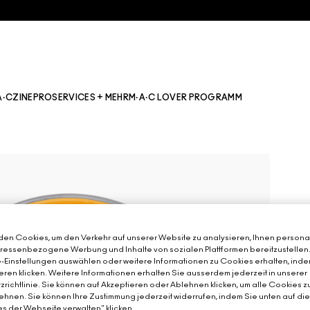
A·CZINE
PRO
SERVICES + MEHR
M·A·C LOVER PROGRAMM
en Cookies, um den Verkehr auf unserer Website zu analysieren, Ihnen personal
teressenbezogene Werbung und Inhalte von sozialen Plattformen bereitzustellen
-Einstellungen auswählen oder weitere Informationen zu Cookies erhalten, inde
eren klicken. Weitere Informationen erhalten Sie ausserdem jederzeit in unserer
richtlinie. Sie können auf Akzeptieren oder Ablehnen klicken, um alle Cookies z
hnen. Sie können Ihre Zustimmung jederzeit widerrufen, indem Sie unten auf di
s der Webseite verwalten" klicken.