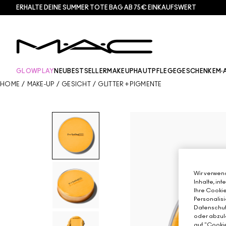
ERHALTE DEINE SUMMER TOTE BAG AB 75€ EINKAUFSWERT​
GLOWPLAY
NEU
BESTSELLER
MAKEUP
HAUTPFLEGE
GESCHENKE
M·
HOME
/
MAKE-UP
/
GESICHT
/
GLITTER + PIGMENTE
Wir verwend
Inhalte, in
Ihre Cookie
Personalisi
Datenschutz
oder abzule
auf "Cookie