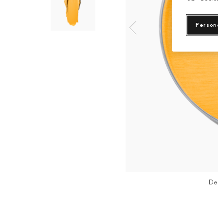
Person
De