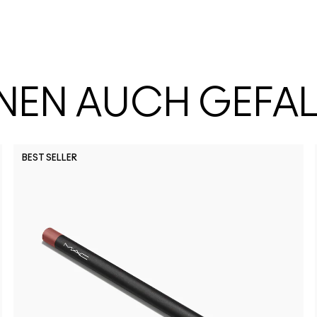
HNEN AUCH GEFA
BEST SELLER
It's Yours
Local
Pa