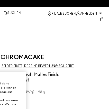
SUCHEN
0
FILIALE SUCHEN
ANMELDEN
CHROMACAKE
SEI DER ERSTE, DER EINE BEWERTUNG SCHREIBT
Opake Deckkraft, Mattes Finish,
Wasseraktiviert
isierte
. Sie können
€48.00
m Sie auf
€0.49
/g
98 g
u akzeptieren
eser Website