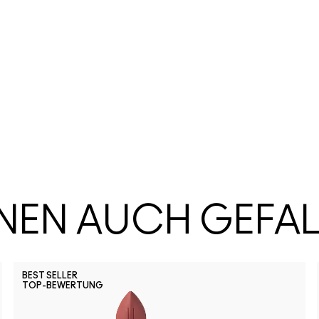
HNEN AUCH GEFA
BEST SELLER
TOP-BEWERTUNG
Can't Dul
No Ph
Pa