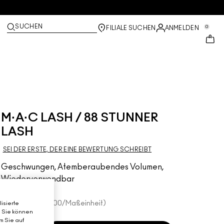
SUCHEN
0
FILIALE SUCHEN
ANMELDEN
M·A·C LASH / 88 STUNNER
LASH
SEI DER ERSTE, DER EINE BEWERTUNG SCHREIBT
Geschwungen, Atemberaubendes Volumen,
Wiederverwendbar
€22.00
€22.00
/Maßeinheit
isierte
. Sie können
m Sie auf