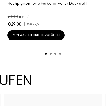
Hochpigmentierte Farbe mit voller Deckkraft
(102)
€29.00
|
€8.29
/g
ZUM WARENKORB HINZUFÜGEN
AUFEN