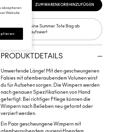
ZUM WARENKORB HINZUFÜGEN
u akzeptieren
eser Website
Erhalte deine Summer Tote Bag ab
75€ Einkaufswert​
ptieren
PRODUKTDETAILS
Umwerfende Länge! Mit den geschwungenen
Falsies mit atemberaubendem Volumen wirst
du für Aufsehen sorgen. Die Wimpern werden
nach genauen Spezifikationen von Hand
gefertigt. Bei richtiger Pflege können die
Wimpern nach Belieben neu geformt oder
verziert werden.
Ein Paar geschwungene Wimpern mit
atemberaubendem, augenöffnendem