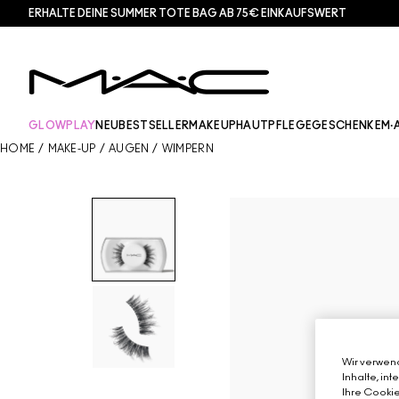
ERHALTE DEINE SUMMER TOTE BAG AB 75€ EINKAUFSWERT​
GLOWPLAY
NEU
BESTSELLER
MAKEUP
HAUTPFLEGE
GESCHENKE
M·
HOME
/
MAKE-UP
/
AUGEN
/
WIMPERN
Wir verwend
Inhalte, in
Ihre Cookie