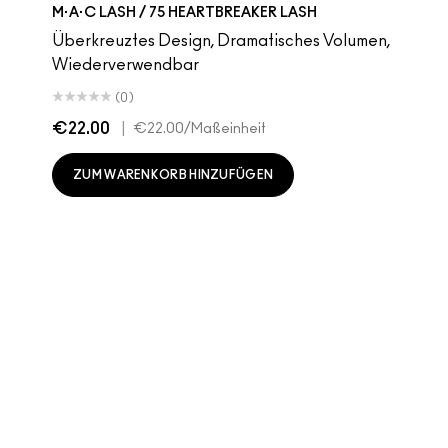
M·A·C LASH / 75 HEARTBREAKER LASH
Überkreuztes Design, Dramatisches Volumen,
Wiederverwendbar
(0)
€22.00
|
€22.00
/Maßeinheit
ZUM WARENKORB HINZUFÜGEN