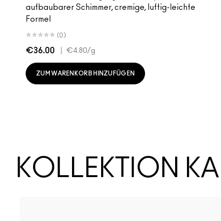
aufbaubarer Schimmer, cremige, luftig-leichte
Formel
(0)
€36.00
|
€4.80
/g
ZUM WARENKORB HINZUFÜGEN
KOLLEKTION K