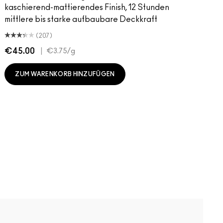
kaschierend-mattierendes Finish, 12 Stunden
mittlere bis starke aufbaubare Deckkraft
(207)
€45.00
|
€
€3.75
/g
ZUM WARENKORB HINZUFÜGEN