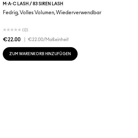
M·A·C LASH / 83 SIREN LASH
Fedrig, Volles Volumen, Wiederverwendbar
(0)
€22.00
|
€22.00
/Maßeinheit
ZUM WARENKORB HINZUFÜGEN