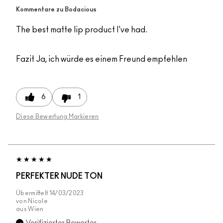
Kommentare zu Bodacious
The best matte lip product I've had.
Fazit
Ja, ich würde es einem Freund empfehlen
6
1
Diese Bewertung Markieren
PERFEKTER NUDE TON
Übermittelt
14/03/2023
von
Nicole
aus
Wien
Verifizierter Bewerter