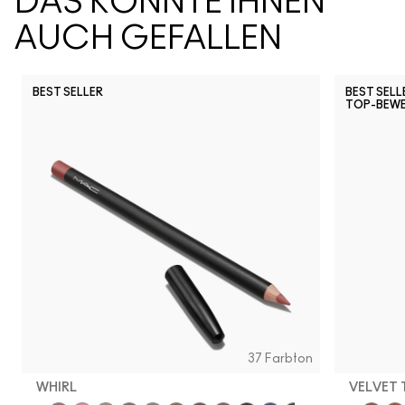
DAS KÖNNTE IHNEN
AUCH GEFALLEN
BEST SELLER
BEST SELL
TOP-BEW
Snob
CB96
Pony
Ch
37 Farbton
WHIRL
VELVET