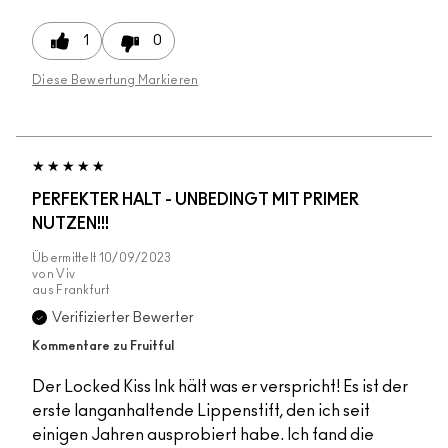
1
0
Diese Bewertung Markieren
PERFEKTER HALT - UNBEDINGT MIT PRIMER
NUTZEN!!!
Übermittelt
10/09/2023
von
Viv
aus
Frankfurt
Verifizierter Bewerter
Kommentare zu Fruitful
Der Locked Kiss Ink hält was er verspricht! Es ist der
erste langanhaltende Lippenstift, den ich seit
einigen Jahren ausprobiert habe. Ich fand die