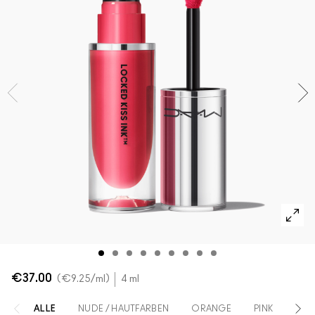
Verstehe deinen M·A·C Foundation-Shade
Mini-M·A·C
ALLE PINSEL KAUFEN
ALLE GESICHTSPRODUKTE SHOPPEN
ALLE AUGENPRODUKTE SHOPPEN
€37.00
€9.25
/ml
4 ml
ALLE
NUDE / HAUTFARBEN
ORANGE
PINK
RO