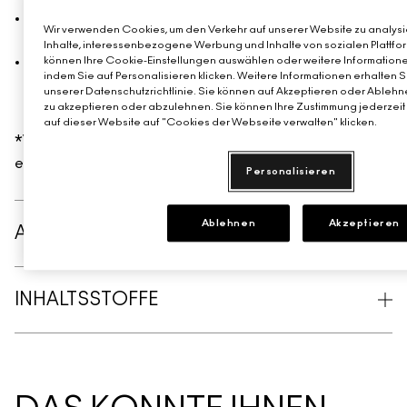
96 % sagten, dass sich die Farbe gleichmäßig auf den
Wir verwenden Cookies, um den Verkehr auf unserer Website zu analysie
Lippen verteilen ließ*
Inhalte, interessenbezogene Werbung und Inhalte von sozialen Plattfor
92 % gaben an, dass die Farbe den ganzen Tag über
können Ihre Cookie-Einstellungen auswählen oder weitere Informatione
indem Sie auf Personalisieren klicken. Weitere Informationen erhalten 
glatt aussah und sich angenehm auf den Lippen
unserer Datenschutzrichtlinie. Sie können auf Akzeptieren oder Ablehne
anfühlte*
zu akzeptieren oder abzulehnen. Sie können Ihre Zustimmung jederzeit 
auf dieser Website auf "Cookies der Webseite verwalten" klicken.
*Verbrauchertest mit 143 Teilnehmenden nach
einwöchiger Anwendung des Produkts.
Personalisieren
Ablehnen
Akzeptieren
ANWENDUNG
INHALTSSTOFFE