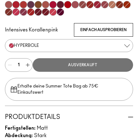
Mischief
Ruby True
Extra Chili
Opulence
Posh
Meticulous
Gossip
Vixen
Gutsy
Upgraded
Bodacious
Vicious
Most Curious
Mull It Over & O
Teaser
Sophistry
Braze
Emphatic
Hyperbole
Decadence
Doyenne
Carnivore
Poncy
Gracious
Fruitful
Intensives Korallenpink
EINFACH AUSPROBIEREN
HYPERBOLE
AUSVERKAUFT
Erhalte deine Summer Tote Bag ab 75€
Einkaufswert​
PRODUKTDETAILS
Fertigstellen:
Matt
Abdeckung:
Stark