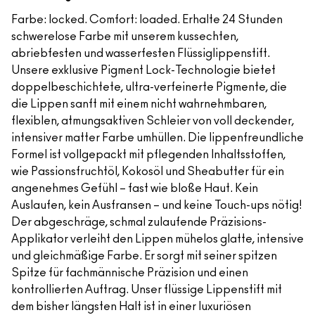
Farbe: locked. Comfort: loaded. Erhalte 24 Stunden
schwerelose Farbe mit unserem kussechten,
abriebfesten und wasserfesten Flüssiglippenstift.
Unsere exklusive Pigment Lock-Technologie bietet
doppelbeschichtete, ultra-verfeinerte Pigmente, die
die Lippen sanft mit einem nicht wahrnehmbaren,
flexiblen, atmungsaktiven Schleier von voll deckender,
intensiver matter Farbe umhüllen. Die lippenfreundliche
Formel ist vollgepackt mit pflegenden Inhaltsstoffen,
wie Passionsfruchtöl, Kokosöl und Sheabutter für ein
angenehmes Gefühl – fast wie bloße Haut. Kein
Auslaufen, kein Ausfransen – und keine Touch-ups nötig!
Der abgeschräge, schmal zulaufende Präzisions-
Applikator verleiht den Lippen mühelos glatte, intensive
und gleichmäßige Farbe. Er sorgt mit seiner spitzen
Spitze für fachmännische Präzision und einen
kontrollierten Auftrag. Unser flüssige Lippenstift mit
dem bisher längsten Halt ist in einer luxuriösen