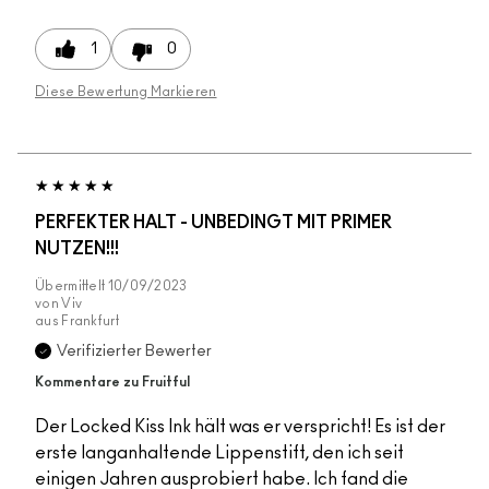
1
0
Diese Bewertung Markieren
PERFEKTER HALT - UNBEDINGT MIT PRIMER
NUTZEN!!!
Übermittelt
10/09/2023
von
Viv
aus
Frankfurt
Verifizierter Bewerter
Kommentare zu Fruitful
Der Locked Kiss Ink hält was er verspricht! Es ist der
erste langanhaltende Lippenstift, den ich seit
einigen Jahren ausprobiert habe. Ich fand die