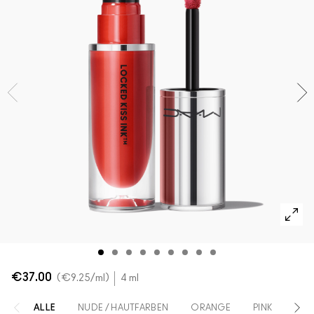
Verstehe deinen M·A·C Foundation-Shade
Mini-M·A·C
ALLE PINSEL KAUFEN
ALLE GESICHTSPRODUKTE SHOPPEN
ALLE AUGENPRODUKTE SHOPPEN
€37.00
€9.25
/ml
4 ml
ALLE
NUDE / HAUTFARBEN
ORANGE
PINK
RO