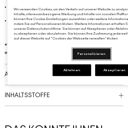
Lippen anfühlte*
96 % sagten, dass sich die Farbe gleichmäßig auf den
Wir verwenden Cookies, um den Verkehr auf unserer Website zu analysie
Lippen verteilen ließ*
Inhalte, interessenbezogene Werbung und Inhalte von sozialen Plattfor
können Ihre Cookie-Einstellungen auswählen oder weitere Informatione
92 % gaben an, dass die Farbe den ganzen Tag über
indem Sie auf Personalisieren klicken. Weitere Informationen erhalten 
glatt aussah und sich angenehm auf den Lippen
unserer Datenschutzrichtlinie. Sie können auf Akzeptieren oder Ablehne
anfühlte*
zu akzeptieren oder abzulehnen. Sie können Ihre Zustimmung jederzeit 
auf dieser Website auf "Cookies der Webseite verwalten" klicken.
*Verbrauchertest mit 143 Teilnehmenden nach
einwöchiger Anwendung des Produkts.
Personalisieren
Ablehnen
Akzeptieren
ANWENDUNG
INHALTSSTOFFE