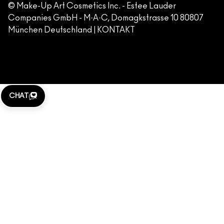
FÄLSCHUNG VON PRODUKTEN
© Make-Up Art Cosmetics Inc. - Estee Lauder
Companies GmbH - M·A·C, Domagkstrasse 10 80807
IMPRESSUM
München Deutschland |
KONTAKT
WEBSITE-COOKIES VERWALTEN
M·A·C LOVER
KLARNA
CHAT