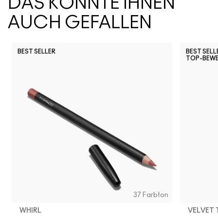
DAS KÖNNTE IHNEN
AUCH GEFALLEN
BEST SELLER
BEST SELL
TOP-BEW
Snob
CB96
Pony
Ch
37 Farbton
WHIRL
VELVET