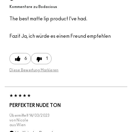
Kommentare zu Bodacious
The best matte lip product I've had.
Fazit
Ja, ich würde es einem Freund empfehlen
6
1
Diese Bewertung Markieren
PERFEKTER NUDE TON
Übermittelt
14/03/2023
von
Nicole
aus
Wien