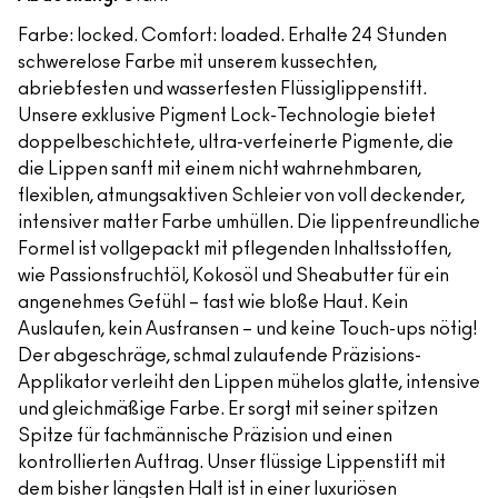
Farbe: locked. Comfort: loaded. Erhalte 24 Stunden
schwerelose Farbe mit unserem kussechten,
abriebfesten und wasserfesten Flüssiglippenstift.
Unsere exklusive Pigment Lock-Technologie bietet
doppelbeschichtete, ultra-verfeinerte Pigmente, die
die Lippen sanft mit einem nicht wahrnehmbaren,
flexiblen, atmungsaktiven Schleier von voll deckender,
intensiver matter Farbe umhüllen. Die lippenfreundliche
Formel ist vollgepackt mit pflegenden Inhaltsstoffen,
wie Passionsfruchtöl, Kokosöl und Sheabutter für ein
angenehmes Gefühl – fast wie bloße Haut. Kein
Auslaufen, kein Ausfransen – und keine Touch-ups nötig!
Der abgeschräge, schmal zulaufende Präzisions-
Applikator verleiht den Lippen mühelos glatte, intensive
und gleichmäßige Farbe. Er sorgt mit seiner spitzen
Spitze für fachmännische Präzision und einen
kontrollierten Auftrag. Unser flüssige Lippenstift mit
dem bisher längsten Halt ist in einer luxuriösen