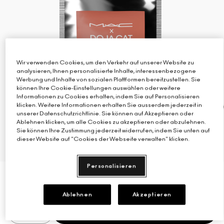
Verstehe deinen M·A·C Foundation-Shade
Mini-M·A·C
ALLE PINSEL KAUFEN
ALLE GESICHTSPRODUKTE SHOPPEN
ALLE AUGENPRODUKTE SHOPPEN
Wir verwenden Cookies, um den Verkehr auf unserer Website zu
analysieren, Ihnen personalisierte Inhalte, interessenbezogene
Werbung und Inhalte von sozialen Plattformen bereitzustellen. Sie
können Ihre Cookie-Einstellungen auswählen oder weitere
Informationen zu Cookies erhalten, indem Sie auf Personalisieren
klicken. Weitere Informationen erhalten Sie ausserdem jederzeit in
unserer Datenschutzrichtlinie. Sie können auf Akzeptieren oder
Ablehnen klicken, um alle Cookies zu akzeptieren oder abzulehnen.
Sie können Ihre Zustimmung jederzeit widerrufen, indem Sie unten auf
dieser Website auf "Cookies der Webseite verwalten" klicken.
Personalisieren
€39.00
€39.00
/Maßeinheit
Ablehnen
Akzeptieren
ZUM WARENKORB HINZUFÜGEN