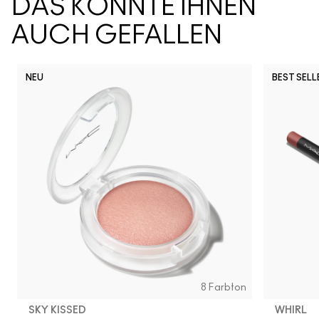
DAS KÖNNTE IHNEN
AUCH GEFALLEN
NEU
BEST SELL
Snob
CB96
Pony
Ch
8 Farbton
SKY KISSED
WHIRL