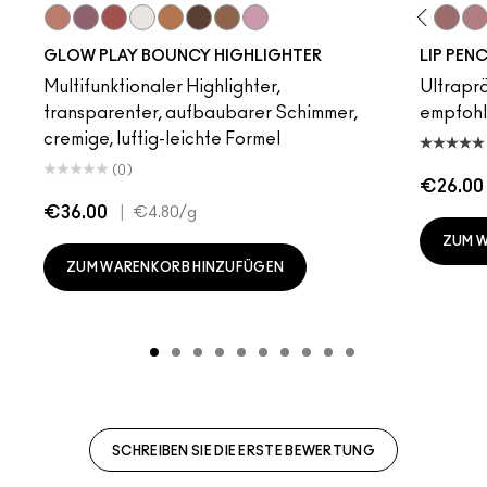
Sky Kissed
Sunset Drizzle
Cloud Candy
Wind Chill
Cloudburst
GlowZone
Sepia Skies
Stratus
Subculture
Stripdown
Boldly Bare
Spice
Whirl
Der
GLOW PLAY BOUNCY HIGHLIGHTER
LIP PENC
Multifunktionaler Highlighter,
Ultrapräz
transparenter, aufbaubarer Schimmer,
empfoh
cremige, luftig-leichte Formel
(0)
€26.00
€36.00
|
€4.80
/g
ZUM 
ZUM WARENKORB HINZUFÜGEN
SCHREIBEN SIE DIE ERSTE BEWERTUNG