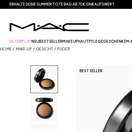
ERHALTE DEINE SUMMER TOTE BAG AB 75€ EINKAUFSWERT​
GLOWPLAY
NEU
BESTSELLER
MAKEUP
HAUTPFLEGE
GESCHENKE
M·
HOME
/
MAKE-UP
/
GESICHT
/
PUDER
BEST SELLER