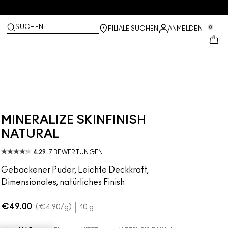
SUCHEN
0
FILIALE SUCHEN
ANMELDEN
MINERALIZE SKINFINISH
NATURAL
4.29
7 BEWERTUNGEN
Gebackener Puder, Leichte Deckkraft,
Dimensionales, natürliches Finish
€49.00
€4.90
/g
10 g