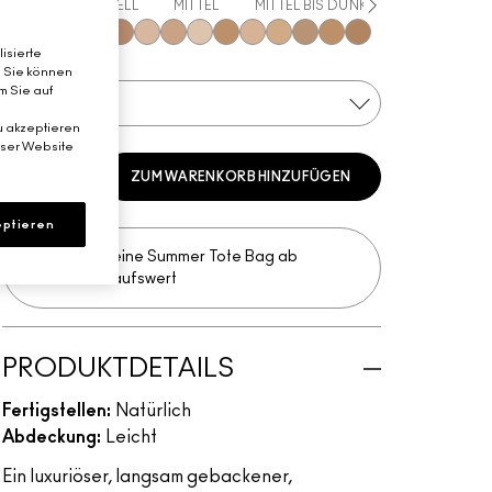
ALLE
HELL
MITTEL
MITTEL BIS DUNKEL
DUNKEL
isierte
Light
Medium
Medium Dark
Dark
Dark Deep
Medium Plus
Medium Deep
Light Plus
Give Me Sun!
Medium Golden
Medium Tan
Dark Golden
Dark Tan
Deepest
. Sie können
m Sie auf
DEEPEST
u akzeptieren
eser Website
ZUM WARENKORB HINZUFÜGEN
ptieren
Erhalte deine Summer Tote Bag ab
75€ Einkaufswert​
PRODUKTDETAILS
Fertigstellen:
Natürlich
Abdeckung:
Leicht
Ein luxuriöser, langsam gebackener,