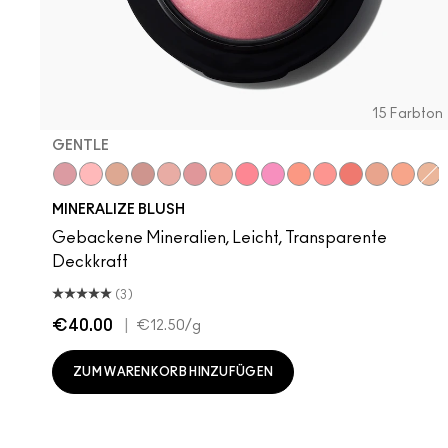
15 Farbton
GENTLE
Gentle
Dainty
Love Joy
Love Thing
New Romance
Petal Power
Sweet Enough
Happy-Go-Rosy
Bubbles, Please
Like Me, Love Me
Hey, Coral, Hey...
Flirting With 
Humour Me
Natural
War
MINERALIZE BLUSH
Gebackene Mineralien, Leicht, Transparente
Deckkraft
(3)
€40.00
|
€12.50
/g
ZUM WARENKORB HINZUFÜGEN