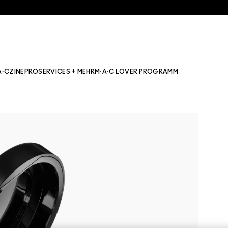
A·CZINE
PRO
SERVICES + MEHR
M·A·C LOVER PROGRAMM