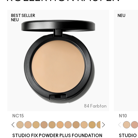
BEST SELLER
NEU
NEU
84 Farbton
NC15
N10
NC41.5
NC13
NC15
NC16
NC17
NC18​
NC20​
NC25​
NC27​
NC30​
NC35​
NC37​
NC38​
NC40​
NC41​
NC42
N10
NC4
N1
STUDIO FIX POWDER PLUS FOUNDATION
STUDIO 