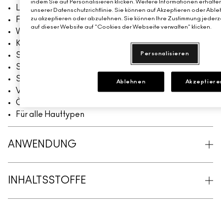
indem Sie auf Personalisieren klicken. Weitere Informationen erhalte
Langanhaltend, 12 Stunden
unserer Datenschutzrichtlinie. Sie können auf Akzeptieren oder Able
Farbecht, 12 Stunden
zu akzeptieren oder abzulehnen. Sie können Ihre Zustimmung jederze
auf dieser Website auf "Cookies der Webseite verwalten" klicken.
Wird nicht cakey
Kein Verblassen
Personalisieren
Schweiß- und feuchtigkeitsbeständig
Setzt sich nicht ab
Spendet sofort und langanhaltend Feuchtigkeit.
Ablehnen
Akzeptiere
Verursacht keine Akne
Ölfrei
Für alle Hauttypen
ANWENDUNG
INHALTSSTOFFE