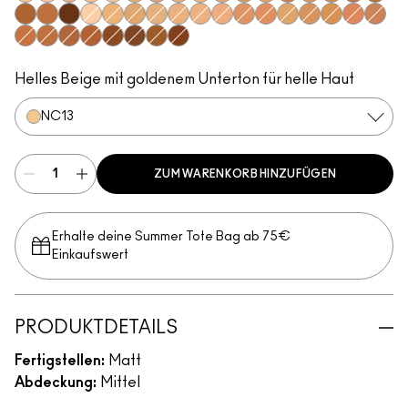
NC13
NW10
NW13
NC15
NW15
NC20
NW20
C4
NC25
NC27
NC38
C4.5
NW35
NC40
NC42
NW40
NC45
NC47
NC60
NW60
NC10
NC16
NC17
N12
N18
N5
C3.5
NW22
NW25
NC30
NC35
NC37
NW30
NW33
NC44
NW43
NC50
NW45
NW47
NW50
NC55
NW55
Helles Beige mit goldenem Unterton für helle Haut
NC13
ZUM WARENKORB HINZUFÜGEN
Erhalte deine Summer Tote Bag ab 75€
Einkaufswert​
PRODUKTDETAILS
Fertigstellen:
Matt
Abdeckung:
Mittel