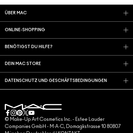
ÜBER MAC
UNSERE STORY
ONLINE-SHOPPING
ARTISTRY
MEIN KONTO
MAC VIVA GLAM
BENÖTIGST DU HILFE?
REGISTRIERE DICH FÜR DEN NEWSLETTER
BACK TO M·A·C
MEINE BESTELLUNG VERFOLGEN
ANGEBOTE
NACHHALTIGE SCHÖNHEIT
DEIN MAC STORE
FAQ
M·A·C LOVER PROGRAMM
KARRIERE
STORE FINDEN
RÜCKSENDUNG UND UMTAUSCH
MAC PRO-MITGLIEDSCHAFT
DATENSCHUTZ UND GESCHÄFTSBEDINGUNGEN
MAKE-UP-SERVICES
VERSAND
TIERVERSUCHE
DATENSCHUTZRICHTLINIE
MAKE-UP-SERVICE BUCHEN
MEIN KONTO
NUTZUNGSBEDINGUNGEN
KUNDENSERVICE HOTLINE +498920194158
GESCHÄFTSBEDINGUNGEN
KONTAKTIERE DEN HERSTELLER
FÄLSCHUNG VON PRODUKTEN
© Make-Up Art Cosmetics Inc. - Estee Lauder
Companies GmbH - M·A·C, Domagkstrasse 10 80807
IMPRESSUM