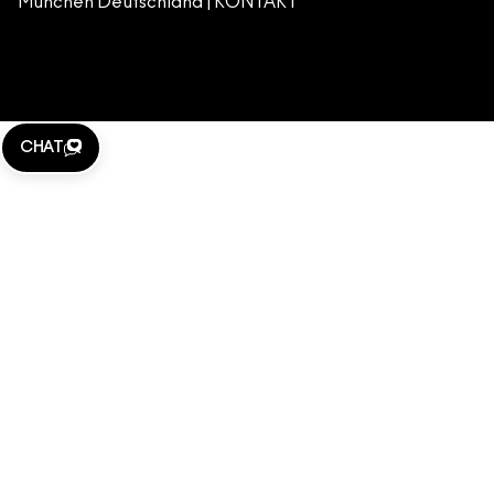
München Deutschland |
KONTAKT
WEBSITE-COOKIES VERWALTEN
M·A·C LOVER
KLARNA
CHAT