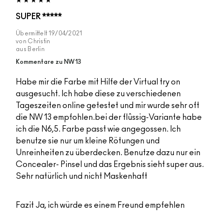
SUPER *****
Übermittelt
19/04/2021
von
Christin
aus
Berlin
Kommentare zu NW13
Habe mir die Farbe mit Hilfe der Virtual try on
ausgesucht. Ich habe diese zu verschiedenen
Tageszeiten online getestet und mir wurde sehr oft
die NW 13 empfohlen.bei der flûssig-Variante habe
ich die N6,5. Farbe passt wie angegossen. Ich
benutze sie nur um kleine Rötungen und
Unreinheiten zu überdecken. Benutze dazu nur ein
Concealer- Pinsel und das Ergebnis sieht super aus.
Sehr natürlich und nicht Maskenhaft
Fazit
Ja, ich würde es einem Freund empfehlen