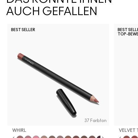
AUCH GEFALLEN
BEST SELLER
BEST SELL
TOP-BEW
Snob
CB96
Pony
Ch
37 Farbton
WHIRL
VELVET