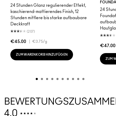
FOUNDA
24 Stunden Glanz regulierender Effekt,
24 Stun
kaschierend-mattierendes Finish, 12
Foundati
Stunden mittlere bis starke aufbaubare
aufbaub
Deckkraft
Hautgla
(207)
€45.00
|
€3.75
/g
€47.00
ZUM WARENKORB HINZUFÜGEN
ZUM 
BEWERTUNGSZUSAMME
4.0