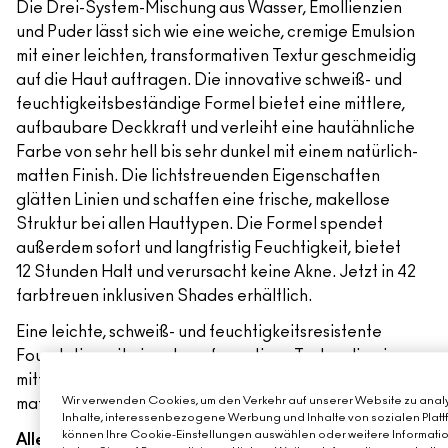
Die Drei-System-Mischung aus Wasser, Emollienzien
und Puder lässt sich wie eine weiche, cremige Emulsion
mit einer leichten, transformativen Textur geschmeidig
auf die Haut auftragen. Die innovative schweiß- und
feuchtigkeitsbeständige Formel bietet eine mittlere,
aufbaubare Deckkraft und verleiht eine hautähnliche
Farbe von sehr hell bis sehr dunkel mit einem natürlich-
matten Finish. Die lichtstreuenden Eigenschaften
glätten Linien und schaffen eine frische, makellose
Struktur bei allen Hauttypen. Die Formel spendet
außerdem sofort und langfristig Feuchtigkeit, bietet
12 Stunden Halt und verursacht keine Akne. Jetzt in 42
farbtreuen inklusiven Shades erhältlich.
Eine leichte, schweiß- und feuchtigkeitsresistente
Foundation mit einer transformativen Textur, die eine
mittlere, aufbaubare Deckkraft und ein natürliches,
Wir verwenden Cookies, um den Verkehr auf unserer Website zu analy
mattes Finish bietet.
Inhalte, interessenbezogene Werbung und Inhalte von sozialen Plattf
können Ihre Cookie-Einstellungen auswählen oder weitere Informatio
Alle Vorteile