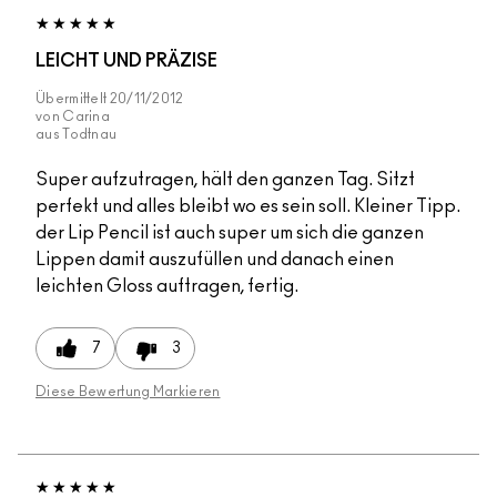
LEICHT UND PRÄZISE
Übermittelt
20/11/2012
von
Carina
aus
Todtnau
Super aufzutragen, hält den ganzen Tag. Sitzt
perfekt und alles bleibt wo es sein soll. Kleiner Tipp.
der Lip Pencil ist auch super um sich die ganzen
Lippen damit auszufüllen und danach einen
leichten Gloss auftragen, fertig.
7
3
Diese Bewertung Markieren