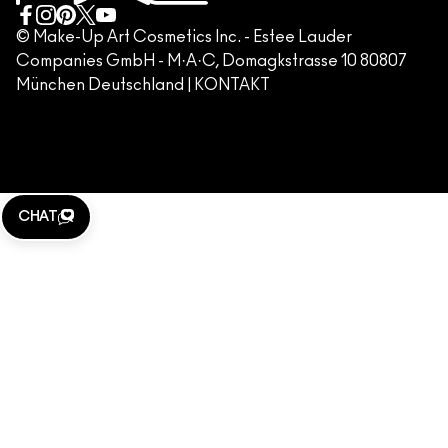
GESCHÄFTSBEDINGUNGEN
KONTAKTIERE DEN HERSTELLER
FÄLSCHUNG VON PRODUKTEN
© Make-Up Art Cosmetics Inc. - Estee Lauder
Companies GmbH - M·A·C, Domagkstrasse 10 80807
IMPRESSUM
München Deutschland |
KONTAKT
WEBSITE-COOKIES VERWALTEN
M·A·C LOVER
KLARNA
CHAT