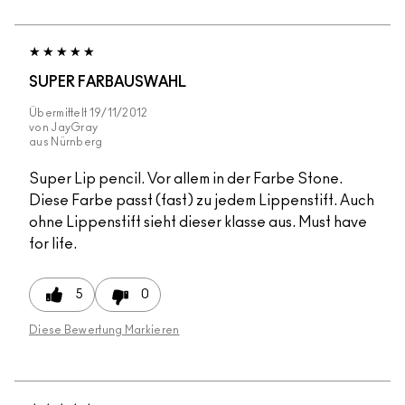
SUPER FARBAUSWAHL
Übermittelt
19/11/2012
von
JayGray
aus
Nürnberg
Super Lip pencil. Vor allem in der Farbe Stone.
Diese Farbe passt (fast) zu jedem Lippenstift. Auch
ohne Lippenstift sieht dieser klasse aus. Must have
for life.
5
0
Diese Bewertung Markieren