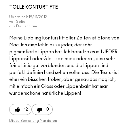
TOLLE KONTURTIFTE
Übermittelt
19/11/2012
von
Sofia
aus
Deutschland
Meine Liebling Konturstift aller Zeiten ist Stone von
Mac. Ich empfehle es zu jeder, der sehr
pigmentierte Lippen hat. Ich benutze es mit JEDER
Lippensift oder Gloss: ob nude oder rot, eine sehr
feine Linie gut verblenden und die Lippen sind
perfekt definiert und sehen voller aus. Die Textur ist
eher ein bisschen troken, aber genau das mag ich,
mit einfach ein Gloss oder Lippenbalmhat man
wunderschöne natürliche Lippen!
12
0
Diese Bewertung Markieren