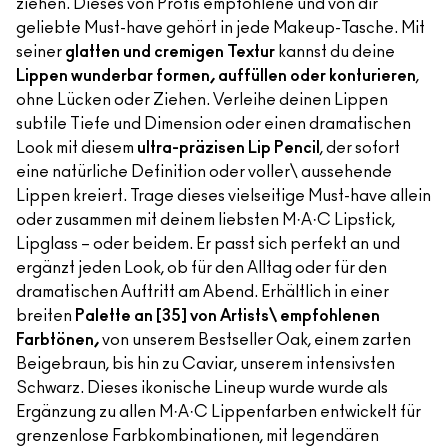
ziehen. Dieses von Profis empfohlene und von dir
geliebte Must-have gehört in jede Makeup-Tasche. Mit
seiner
glatten und cremigen Textur
kannst du deine
Lippen wunderbar formen, auffüllen oder konturieren
,
ohne Lücken oder Ziehen. Verleihe deinen Lippen
subtile Tiefe und Dimension oder einen dramatischen
Look mit diesem
ultra-präzisen Lip Pencil
, der sofort
eine natürliche Definition oder voller\ aussehende
Lippen kreiert. Trage dieses vielseitige Must-have allein
oder zusammen mit deinem liebsten M·A·C Lipstick,
Lipglass – oder beidem. Er passt sich perfekt an und
ergänzt jeden Look, ob für den Alltag oder für den
dramatischen Auftritt am Abend. Erhältlich in einer
breiten
Palette an [35] von Artists\ empfohlenen
Farbtönen,
von unserem Bestseller Oak, einem zarten
Beigebraun, bis hin zu Caviar, unserem intensivsten
Schwarz. Dieses ikonische Lineup wurde wurde als
Ergänzung zu allen M·A·C Lippenfarben entwickelt für
grenzenlose Farbkombinationen, mit legendären