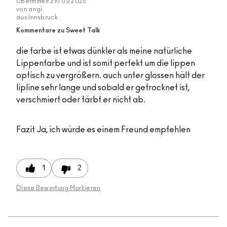
Übermittelt
29/01/2025
von
angi
aus
Innsbruck
Kommentare zu Sweet Talk
die farbe ist etwas dünkler als meine natürliche
Lippenfarbe und ist somit perfekt um die lippen
optisch zu vergrößern. auch unter glossen hält der
lipline sehr lange und sobald er getrocknet ist,
verschmiert oder färbt er nicht ab.
Fazit
Ja, ich würde es einem Freund empfehlen
1
2
Diese Bewertung Markieren