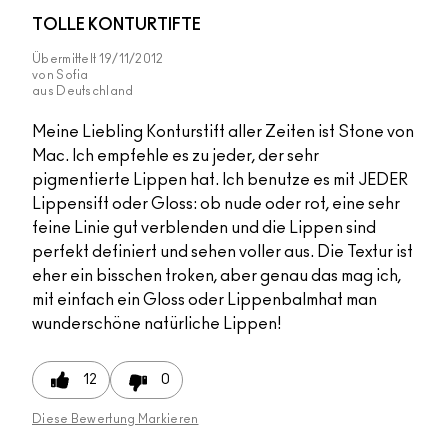
TOLLE KONTURTIFTE
Übermittelt
19/11/2012
von
Sofia
aus
Deutschland
Meine Liebling Konturstift aller Zeiten ist Stone von
Mac. Ich empfehle es zu jeder, der sehr
pigmentierte Lippen hat. Ich benutze es mit JEDER
Lippensift oder Gloss: ob nude oder rot, eine sehr
feine Linie gut verblenden und die Lippen sind
perfekt definiert und sehen voller aus. Die Textur ist
eher ein bisschen troken, aber genau das mag ich,
mit einfach ein Gloss oder Lippenbalmhat man
wunderschöne natürliche Lippen!
12
0
Diese Bewertung Markieren