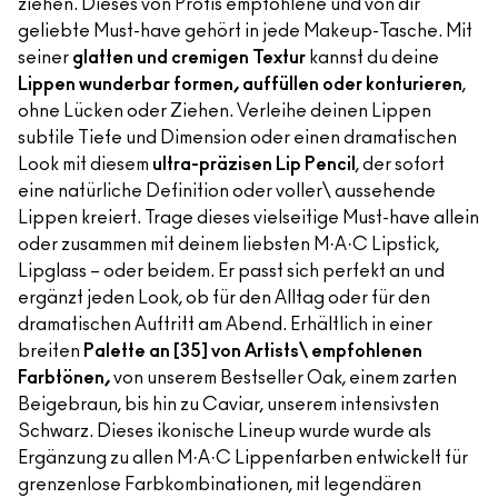
ziehen. Dieses von Profis empfohlene und von dir
geliebte Must-have gehört in jede Makeup-Tasche. Mit
seiner
glatten und cremigen Textur
kannst du deine
Lippen wunderbar formen, auffüllen oder konturieren
,
ohne Lücken oder Ziehen. Verleihe deinen Lippen
subtile Tiefe und Dimension oder einen dramatischen
Look mit diesem
ultra-präzisen Lip Pencil
, der sofort
eine natürliche Definition oder voller\ aussehende
Lippen kreiert. Trage dieses vielseitige Must-have allein
oder zusammen mit deinem liebsten M·A·C Lipstick,
Lipglass – oder beidem. Er passt sich perfekt an und
ergänzt jeden Look, ob für den Alltag oder für den
dramatischen Auftritt am Abend. Erhältlich in einer
breiten
Palette an [35] von Artists\ empfohlenen
Farbtönen,
von unserem Bestseller Oak, einem zarten
Beigebraun, bis hin zu Caviar, unserem intensivsten
Schwarz. Dieses ikonische Lineup wurde wurde als
Ergänzung zu allen M·A·C Lippenfarben entwickelt für
grenzenlose Farbkombinationen, mit legendären