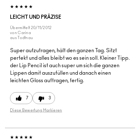
LEICHT UND PRÄZISE
Übermittelt
20/11/2012
von
Carina
aus
Todtnau
Super aufzutragen, hält den ganzen Tag. Sitzt
perfekt und alles bleibt wo es sein soll. Kleiner Tipp.
der Lip Pencil ist auch super um sich die ganzen
Lippen damit auszufüllen und danach einen
leichten Gloss auftragen, fertig.
7
3
Diese Bewertung Markieren