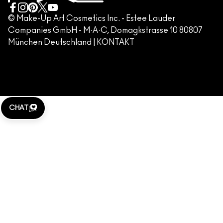
GESCHÄFTSBEDINGUNGEN
KONTAKTIERE DEN HERSTELLER
FÄLSCHUNG VON PRODUKTEN
© Make-Up Art Cosmetics Inc. - Estee Lauder
Companies GmbH - M·A·C, Domagkstrasse 10 80807
IMPRESSUM
München Deutschland |
KONTAKT
WEBSITE-COOKIES VERWALTEN
M·A·C LOVER
KLARNA
CHAT