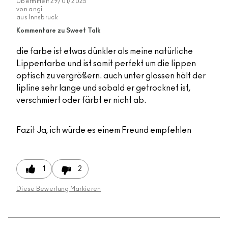
Übermittelt
29/01/2025
von
angi
aus
Innsbruck
Kommentare zu Sweet Talk
die farbe ist etwas dünkler als meine natürliche
Lippenfarbe und ist somit perfekt um die lippen
optisch zu vergrößern. auch unter glossen hält der
lipline sehr lange und sobald er getrocknet ist,
verschmiert oder färbt er nicht ab.
Fazit
Ja, ich würde es einem Freund empfehlen
1
2
Diese Bewertung Markieren