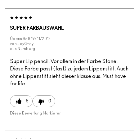
SUPER FARBAUSWAHL
Übermittelt
19/11/2012
von
JayGray
aus
Nürnberg
Super Lip pencil. Vor allem in der Farbe Stone.
Diese Farbe passt (fast) zu jedem Lippenstift. Auch
ohne Lippenstift sieht dieser klasse aus. Must have
for life.
5
0
Diese Bewertung Markieren