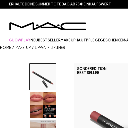
ERHALTE DEINE SUMMER TOTE BAG AB 75€ EINKAUFSWERT​
GLOWPLAY
NEU
BESTSELLER
MAKEUP
HAUTPFLEGE
GESCHENKE
M·
HOME
/
MAKE-UP
/
LIPPEN
/
LIPLINER
SONDEREDITION
BEST SELLER