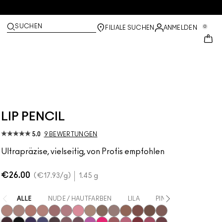
SUCHEN
0
FILIALE SUCHEN
ANMELDEN
LIP PENCIL
5.0
9 BEWERTUNGEN
Ultrapräzise, vielseitig, von Profis empfohlen
€26.00
€17.93
/g
1.45 g
ALLE
NUDE / HAUTFARBEN
LILA
PINK
BRAUN