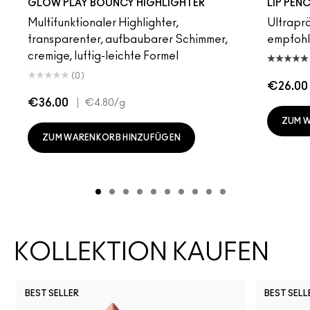
GLOW PLAY BOUNCY HIGHLIGHTER
LIP PENC
Multifunktionaler Highlighter,
Ultrapräz
transparenter, aufbaubarer Schimmer,
empfoh
cremige, luftig-leichte Formel
(0)
€26.00
€36.00
|
€4.80
/g
ZUM 
ZUM WARENKORB HINZUFÜGEN
KOLLEKTION KAUFEN
BEST SELLER
BEST SELL