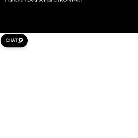
München Deutschland |
KONTAKT
WEBSITE-COOKIES VERWALTEN
M·A·C LOVER
KLARNA
CHAT