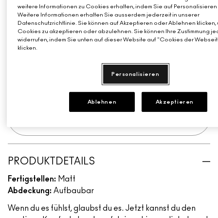
Such a Tulle
Per-Suede Me
weitere Informationen zu Cookies erhalten, indem Sie auf Personalisieren 
Weitere Informationen erhalten Sie ausserdem jederzeit in unserer
Mittleres Blau-Rosa
Datenschutzrichtlinie. Sie können auf Akzeptieren oder Ablehnen klicken, 
EINFACH AUSPROBIEREN
Cookies zu akzeptieren oder abzulehnen. Sie können Ihre Zustimmung je
widerrufen, indem Sie unten auf dieser Website auf "Cookies der Webseit
klicken.
FALL IN LOVE
Personalisieren
ZUM WARENKORB HINZUFÜGEN
Ablehnen
Akzeptieren
Erhalte deine Summer Tote Bag ab 75€
Einkaufswert​
PRODUKTDETAILS
Fertigstellen:
Matt
Abdeckung:
Aufbaubar
Wenn du es fühlst, glaubst du es. Jetzt kannst du den