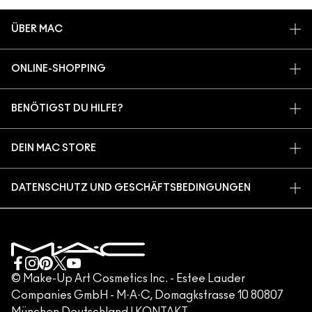
ÜBER MAC
UNSERE STORY
ONLINE-SHOPPING
ARTISTRY
MEIN KONTO
MAC VIVA GLAM
BENÖTIGST DU HILFE?
REGISTRIERE DICH FÜR DEN NEWSLETTER
BACK TO M·A·C
MEINE BESTELLUNG VERFOLGEN
ANGEBOTE
NACHHALTIGE SCHÖNHEIT
DEIN MAC STORE
FAQ
M·A·C LOVER PROGRAMM
KARRIERE
STORE FINDEN
RÜCKSENDUNG UND UMTAUSCH
MAC PRO-MITGLIEDSCHAFT
DATENSCHUTZ UND GESCHÄFTSBEDINGUNGEN
MAKE-UP-SERVICES
VERSAND
TIERVERSUCHE
DATENSCHUTZRICHTLINIE
MAKE-UP-SERVICE BUCHEN
MEIN KONTO
NUTZUNGSBEDINGUNGEN
KUNDENSERVICE HOTLINE +498920194158
GESCHÄFTSBEDINGUNGEN
KONTAKTIERE DEN HERSTELLER
FÄLSCHUNG VON PRODUKTEN
© Make-Up Art Cosmetics Inc. - Estee Lauder
Companies GmbH - M·A·C, Domagkstrasse 10 80807
IMPRESSUM