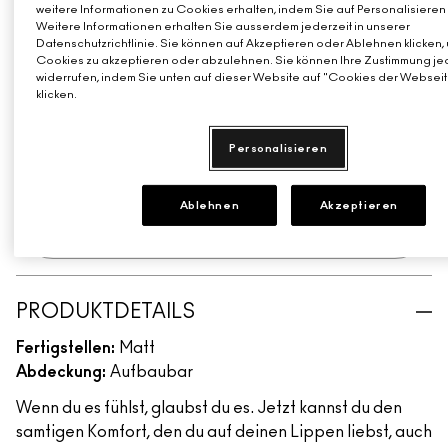
weitere Informationen zu Cookies erhalten, indem Sie auf Personalisieren 
Such a Tulle
Per-Suede Me
Weitere Informationen erhalten Sie ausserdem jederzeit in unserer
Gedecktes Nude
Datenschutzrichtlinie. Sie können auf Akzeptieren oder Ablehnen klicken, 
Cookies zu akzeptieren oder abzulehnen. Sie können Ihre Zustimmung je
widerrufen, indem Sie unten auf dieser Website auf "Cookies der Webseit
MY TWEEDY
klicken.
ZUM WARENKORB HINZUFÜGEN
Personalisieren
Ablehnen
Akzeptieren
Erhalte deine Summer Tote Bag ab 75€
Einkaufswert​
PRODUKTDETAILS
Fertigstellen:
Matt
Abdeckung:
Aufbaubar
Wenn du es fühlst, glaubst du es. Jetzt kannst du den
samtigen Komfort, den du auf deinen Lippen liebst, auch