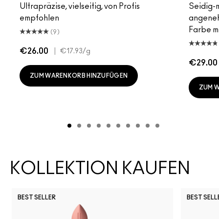
Ultrapräzise, vielseitig, von Profis
Seidig-m
empfohlen
angeneh
Farbe mi
(9)
€26.00
|
€17.93
/g
€29.00
ZUM WARENKORB HINZUFÜGEN
ZUM 
KOLLEKTION KAUFEN
BEST SELLER
BEST SELL