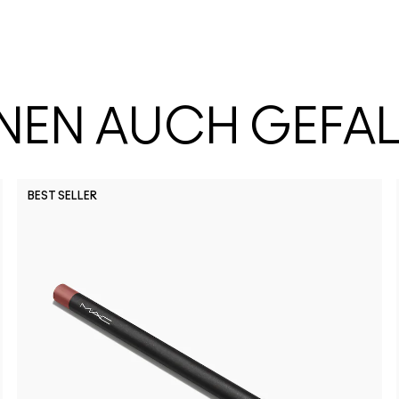
HNEN AUCH GEFA
BEST SELLER
Thanks, I
Signa
Su