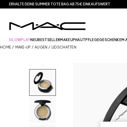
ERHALTE DEINE SUMMER TOTE BAG AB 75€ EINKAUFSWERT​
GLOWPLAY
NEU
BESTSELLER
MAKEUP
HAUTPFLEGE
GESCHENKE
M·
HOME
/
MAKE-UP
/
AUGEN
/
LIDSCHATTEN