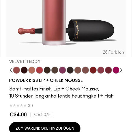
28 Farbton
VELVET TEDDY
rin O
msicle
g Promotion
ate Night
Mull It Over
Mull It Over
Taken
Velvet Teddy
Good For You
Pretty Pleats!
Marrakesh-Mere
Warm Hug
Girls Weekend
A Little Tamed
Chestnut
Buffiest
Something Borrowed
Rekindled
Taken
Over The Taupe
Rhythm 'N' Roses
Pink Roses
Fashion Eme
Make It 
Ruby
H
POWDER KISS LIP + CHEEK MOUSSE
Sanft-mattes Finish, Lip + Cheek Mousse,
10 Stunden lang anhaltende Feuchtigkeit + Halt
(0)
€34.00
|
€6.80
/ml
ZUM WARENKORB HINZUFÜGEN