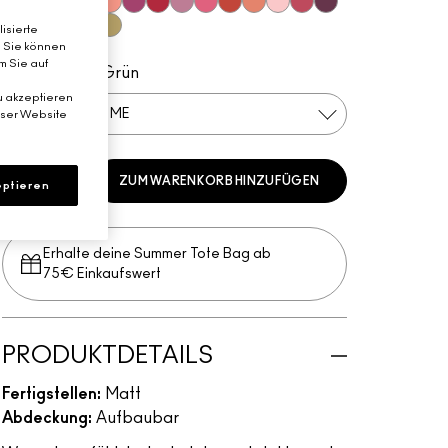
Best of Me
What Clout!
Give A Glam
Devoted To Chili
Strike A Pose
Lens Blur
Werk, Werk, Werk
Ripened
Fall In Love
So Haute Right Now
My Tweedy
Felt Cute
A Little Tamed
P for Potent
isierte
It's Vintage
Good Jeans
These Bags Are Designer
Such a Tulle
Per-Suede Me
. Sie können
m Sie auf
Blasses Acid-Grün
u akzeptieren
PER-SUEDE ME
eser Website
ZUM WARENKORB HINZUFÜGEN
ptieren
Erhalte deine Summer Tote Bag ab
75€ Einkaufswert​
PRODUKTDETAILS
Fertigstellen:
Matt
Abdeckung:
Aufbaubar