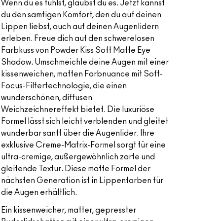
Wenn du es fühlst, glaubst du es. Jetzt kannst
du den samtigen Komfort, den du auf deinen
Lippen liebst, auch auf deinen Augenlidern
erleben. Freue dich auf den schwerelosen
Farbkuss von Powder Kiss Soft Matte Eye
Shadow. Umschmeichle deine Augen mit einer
kissenweichen, matten Farbnuance mit Soft-
Focus-Filtertechnologie, die einen
wunderschönen, diffusen
Weichzeichnereffekt bietet. Die luxuriöse
Formel lässt sich leicht verblenden und gleitet
wunderbar sanft über die Augenlider. Ihre
exklusive Creme-Matrix-Formel sorgt für eine
ultra-cremige, außergewöhnlich zarte und
gleitende Textur. Diese matte Formel der
nächsten Generation ist in Lippenfarben für
die Augen erhältlich.
Ein kissenweicher, matter, gepresster