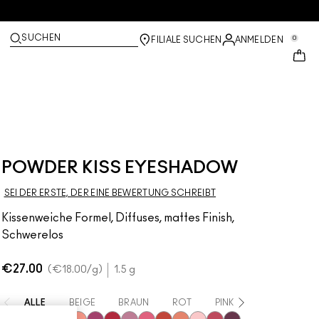
SUCHEN
0
FILIALE SUCHEN
ANMELDEN
POWDER KISS EYESHADOW
SEI DER ERSTE, DER EINE BEWERTUNG SCHREIBT
Kissenweiche Formel, Diffuses, mattes Finish,
Schwerelos
€27.00
€18.00
/g
1.5 g
ALLE
BEIGE
BRAUN
ROT
PINK
LILA
ORA