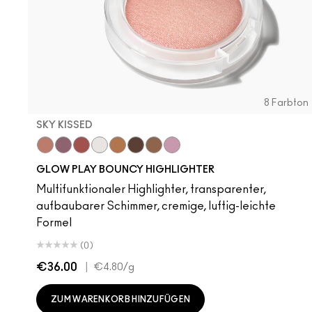
8 Farbton
SKY KISSED
Sky Kissed
Sunset Drizzle
Cloud Candy
Wind Chill
Cloudburst
GlowZone
Sepia Skies
Stratus
Subcult
Stri
B
GLOW PLAY BOUNCY HIGHLIGHTER
Multifunktionaler Highlighter, transparenter,
aufbaubarer Schimmer, cremige, luftig-leichte
Formel
(0)
€36.00
|
€4.80
/g
ZUM WARENKORB HINZUFÜGEN