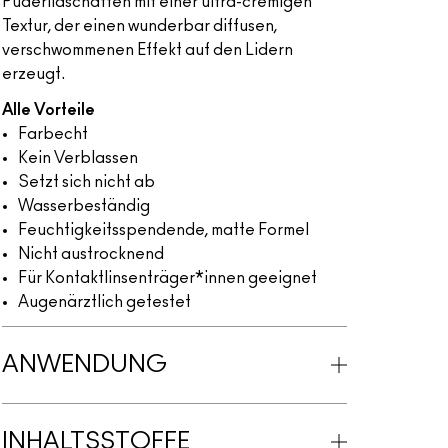
Puderlidschatten mit einer ultra-cremigen
Textur, der einen wunderbar diffusen,
verschwommenen Effekt auf den Lidern
erzeugt.
Alle Vorteile
Farbecht
Kein Verblassen
Setzt sich nicht ab
Wasserbeständig
Feuchtigkeitsspendende, matte Formel
Nicht austrocknend
Für Kontaktlinsenträger*innen geeignet
Augenärztlich getestet
ANWENDUNG
INHALTSSTOFFE