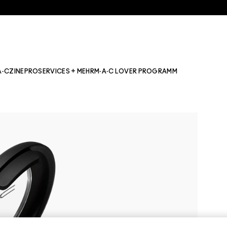
A·CZINE
PRO
SERVICES + MEHR
M·A·C LOVER PROGRAMM