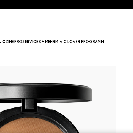
A·CZINE
PRO
SERVICES + MEHR
M·A·C LOVER PROGRAMM