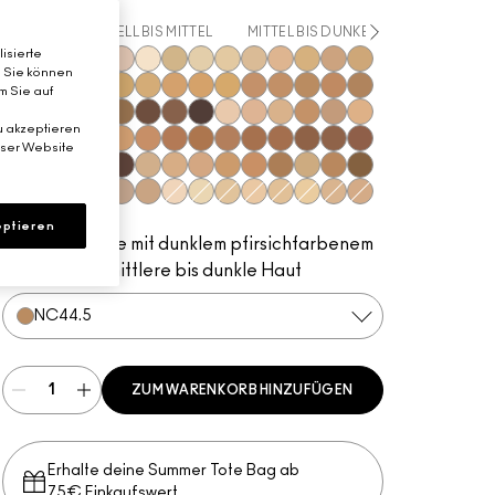
ALLE
HELL BIS MITTEL
MITTEL BIS DUNKEL
HELLSTES
isierte
. Sie können
NC41.5
NW12
C3
C6
N3
NC5
C30
NC12
NC13
NC15
NC16
NC17
NC18​
NC20​
m Sie auf
NC25​
NC27​
NC30​
NC35​
NC37​
NC38​
NC40​
NC41​
NC42
NC43.5​
NC44​
NC44.5​
NC45​
NC45.5​
u akzeptieren
NC46​
NC47​
NC50​
NC55​
NC58​
NC60​
NC63​
NC65​
NW5​
NW10​
NW13​
NW15​
NW18​
NW20​
eser Website
NW22​
NW25​
NW30​
NW33​
NW35​
NW40​
NW43​
NW44​
NW45​
NW46​
NW47​
NW48​
NW50​
NW53​
NW55​
NW57​
NW58​
NW60​
NW65​
C3.5​
C4​
C4.5​
C5​
C5.5​
C8​
C40​
C45​
C55​
N4​
N4.5​
N4.75​
N5​
N6​
N6.5​
NC10
NC11
NC11.5​
NW11​
N11​
N12
N16​
N18​
ptieren
Sonnenbräune mit dunklem pfirsichfarbenem
Unterton für mittlere bis dunkle Haut
NC44.5​
ZUM WARENKORB HINZUFÜGEN
Erhalte deine Summer Tote Bag ab
75€ Einkaufswert​