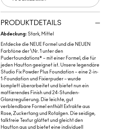
PRODUKTDETAILS
Abdeckung:
Stark, Mittel
Entdecke die NEUE Formel und die NEUEN
Farbtöne der \Nr. 1 unter den
Puderfoundations* – mit einer Formel, die für
jeden Hautton geeignet ist. Unsere legendäre
Studio Fix Powder Plus Foundation – eine 2-in-
1-Foundation und Fixierpuder – wurde
komplett überarbeitet und bietet nun ein
mattierendes Finish und 24-Stunden-
Glanzregulierung. Die leichte, gut
verblendbare Formel enthält Extrakte aus
Rose, Zuckertang und Rotalgen. Die seidige,
talkfreie Textur glättet und gleicht den
Hautton aus und bietet eine individuell