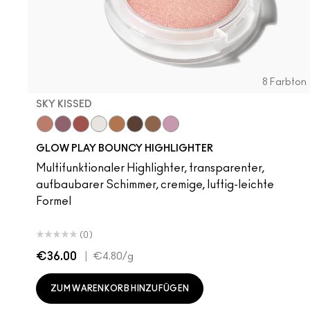
8 Farbton
SKY KISSED
Sky Kissed
Sunset Drizzle
Cloud Candy
Wind Chill
Unbothered
Cloudburst
Acting Natural
GlowZone
Hot Girl Pink
Sepia Skies
Dare Me
Stratus
Verve Swerve
Folio
Yash
Cool Teddy
Iconic Phot
Bare M·
I Dese
Hone
Si
K
GLOW PLAY BOUNCY HIGHLIGHTER
Multifunktionaler Highlighter, transparenter,
aufbaubarer Schimmer, cremige, luftig-leichte
Formel
(0)
€36.00
|
€4.80
/g
ZUM WARENKORB HINZUFÜGEN