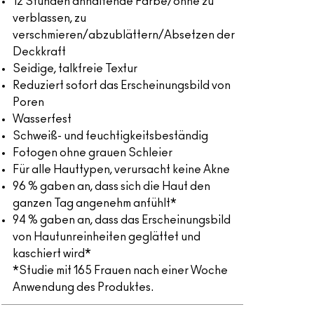
12 Stunden anhaltende Farbe/ohne zu
verblassen, zu
verschmieren/abzublättern/Absetzen der
Deckkraft
Seidige, talkfreie Textur
Reduziert sofort das Erscheinungsbild von
Poren
Wasserfest
Schweiß- und feuchtigkeitsbeständig
Fotogen ohne grauen Schleier
Für alle Hauttypen, verursacht keine Akne
96 % gaben an, dass sich die Haut den
ganzen Tag angenehm anfühlt*
94 % gaben an, dass das Erscheinungsbild
von Hautunreinheiten geglättet und
kaschiert wird*
*Studie mit 165 Frauen nach einer Woche
Anwendung des Produktes.