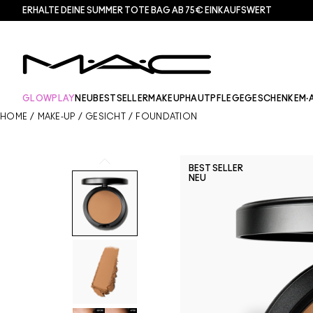
ERHALTE DEINE SUMMER TOTE BAG AB 75€ EINKAUFSWERT​
GLOWPLAY
NEU
BESTSELLER
MAKEUP
HAUTPFLEGE
GESCHENKE
M·
HOME
/
MAKE-UP
/
GESICHT
/
FOUNDATION
BEST SELLER
NEU