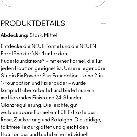
PRODUKTDETAILS
Abdeckung:
Stark, Mittel
Entdecke die NEUE Formel und die NEUEN
Farbtöne der \Nr. 1 unter den
Puderfoundations* – mit einer Formel, die für
jeden Hautton geeignet ist. Unsere legendäre
Studio Fix Powder Plus Foundation – eine 2-in-
1-Foundation und Fixierpuder – wurde
komplett überarbeitet und bietet nun ein
mattierendes Finish und 24-Stunden-
Glanzregulierung. Die leichte, gut
verblendbare Formel enthält Extrakte aus
Rose, Zuckertang und Rotalgen. Die seidige,
talkfreie Textur glättet und gleicht den
Hautton aus und bietet eine individuell