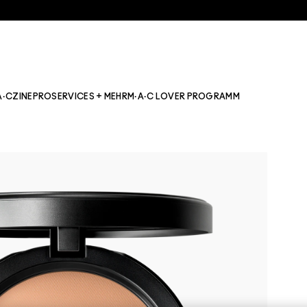
A·CZINE
PRO
SERVICES + MEHR
M·A·C LOVER PROGRAMM