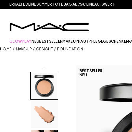
ERHALTE DEINE SUMMER TOTE BAG AB 75€ EINKAUFSWERT​
GLOWPLAY
NEU
BESTSELLER
MAKEUP
HAUTPFLEGE
GESCHENKE
M·
HOME
/
MAKE-UP
/
GESICHT
/
FOUNDATION
BEST SELLER
NEU