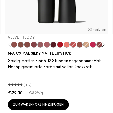
50 Farbton
VELVET TEDDY
, It's MAC
lout
Lil Squirt
Syrup
Velvet Teddy
Gummy Bare
Warm Teddy
Surprise
Whirl
Cockney
Twig Twist
Uncensored
Mehr
No Photos
You Wouldn't Get It
Spice It Up
Diva
Like I Was Saying…
Red Rock
Frienda
Flamingo
Signature Move
Dare Me
See Sheer
Unbothered
Alone Time
Acting Natural
It's Yours
Hot Girl Pink
Kissing Str
Verve S
Oh, Go
Folio
Can'
Y
M·A·CXIMAL SILKY MATTE LIPSTICK
Seidig-mattes Finish, 12 Stunden angenehmer Halt.
Hochpigmentierte Farbe mit voller Deckkraft
(102)
€29.00
|
€8.29
/g
ZUM WARENKORB HINZUFÜGEN