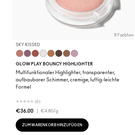
8 Farbton
SKY KISSED
Sky Kissed
Sunset Drizzle
Cloud Candy
Wind Chill
Cloudburst
GlowZone
Sepia Skies
Stratus
Thanks
$el
GLOW PLAY BOUNCY HIGHLIGHTER
Multifunktionaler Highlighter, transparenter,
aufbaubarer Schimmer, cremige, luftig-leichte
Formel
(0)
€36.00
|
€4.80
/g
ZUM WARENKORB HINZUFÜGEN