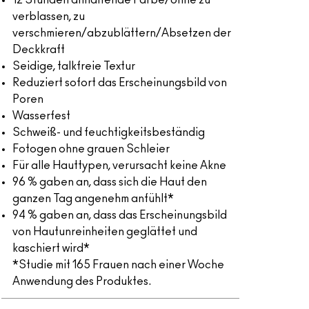
12 Stunden anhaltende Farbe/ohne zu
verblassen, zu
verschmieren/abzublättern/Absetzen der
Deckkraft
Seidige, talkfreie Textur
Reduziert sofort das Erscheinungsbild von
Poren
Wasserfest
Schweiß- und feuchtigkeitsbeständig
Fotogen ohne grauen Schleier
Für alle Hauttypen, verursacht keine Akne
96 % gaben an, dass sich die Haut den
ganzen Tag angenehm anfühlt*
94 % gaben an, dass das Erscheinungsbild
von Hautunreinheiten geglättet und
kaschiert wird*
*Studie mit 165 Frauen nach einer Woche
Anwendung des Produktes.