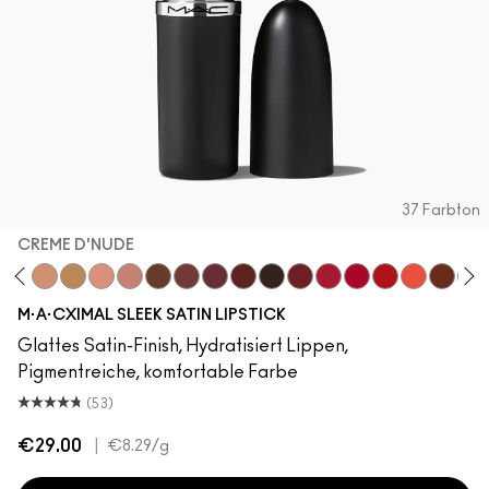
37 Farbton
CREME D'NUDE
stock
dgePodge
Stein
Creme D'Nude
Call It Cozy
Myth
Blankety
Truth Be Untold
Creme In Your Coffee
Del Rio
Paramount
Film Noir
Dubonnet
Brave Red
Centre Of Attent
Left On Red
Morange
Espress
Swe
M·A·CXIMAL SLEEK SATIN LIPSTICK
Glattes Satin-Finish, Hydratisiert Lippen,
Pigmentreiche, komfortable Farbe
(53)
€29.00
|
€8.29
/g