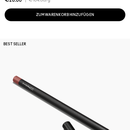
€26.00
|
€104.00
/g
ZUM WARENKORB HINZUFÜGEN
BEST SELLER