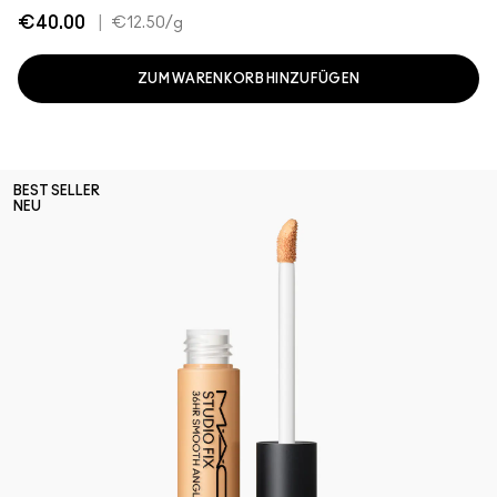
€40.00
|
€12.50
/g
ZUM WARENKORB HINZUFÜGEN
BEST SELLER
NEU