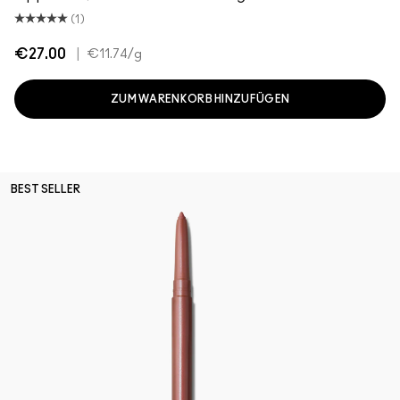
(1)
€27.00
|
€11.74
/g
ZUM WARENKORB HINZUFÜGEN
BEST SELLER