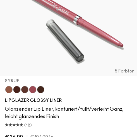
5 Farbton
SYRUP
Cool Spice
Acai
MACchiato
Syrup
Chestnut
LIPGLAZER GLOSSY LINER
Glänzender Lip Liner, konturiert/füllt/verleiht Ganz,
leicht glänzendes Finish
(48)