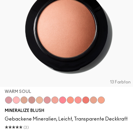
13 Farbton
WARM SOUL
Gentle
Dainty
Love Joy
Love Thing
Warm Soul
Petal Power
Sweet Enough
Happy-Go-Rosy
Like Me, Love Me
Hey, Coral, Hey...
Flirting With Danger
Humour Me
Naturally Flawle
MINERALIZE BLUSH
Gebackene Mineralien, Leicht, Transparente Deckkraft
(3)