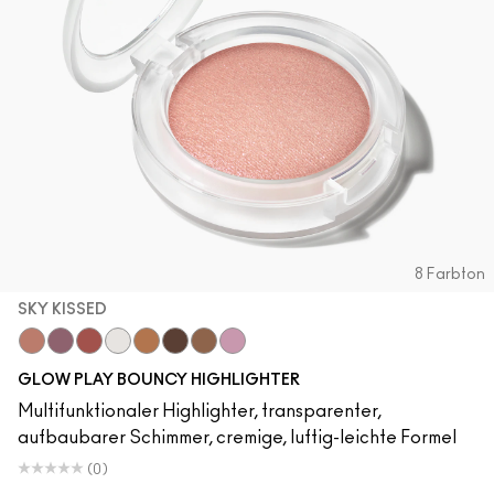
8 Farbton
SKY KISSED
Sky Kissed
Sunset Drizzle
Cloud Candy
Wind Chill
Cloudburst
GlowZone
Sepia Skies
Stratus
GLOW PLAY BOUNCY HIGHLIGHTER
Multifunktionaler Highlighter, transparenter,
aufbaubarer Schimmer, cremige, luftig-leichte Formel
(0)