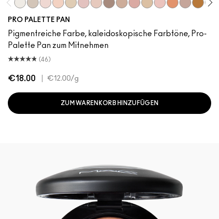
White Frost
Vex
Shroom
Brulé
Nylon
Malt
Orb
L.E.S. Artiste
Omega
Jest
Ricepaper
Grain
Motif!
Naked Lun
Natural
Tet
PRO PALETTE PAN
Pigmentreiche Farbe, kaleidoskopische Farbtöne, Pro-
Palette Pan zum Mitnehmen
(46)
€18.00
|
€12.00
/g
ZUM WARENKORB HINZUFÜGEN