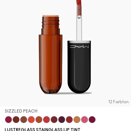
12 Farbton
SIZZLED PEACH
Zoomies
Cake Topper
Posh Pit
Traffic
Sizzled Peach
See Sheer
Business Casual
Grapevinyl
XOXO
Trinket
Sneaky Pink
Soda Poppy
LUSTREGLASS STAINGLASS LIP TINT