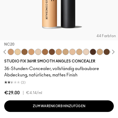
44 Farbton
NC20
55
N18
NC35
NC11
NW40
NC25
NW11
NC47
NW50
NC20
NC17
NW13
NC17.5
N12
NW58
NC30
NC60
NW
STUDIO FIX 36HR SMOOTH ANGLES CONCEALER
36-Stunden-Concealer, vollständig aufbaubare
Abdeckung, natürliches, mattes Finish
(3)
€29.00
|
€4.14
/ml
ZUM WARENKORB HINZUFÜGEN