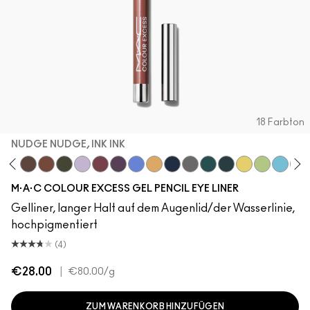
18 Farbton
NUDGE NUDGE, INK INK
de Or Die
Incorruptible
Sick Tat Bro
Skip The Waitlist
Serial Monogamist
Commitment Issues
Nudge Nudge, Ink Ink
Graphic Content
Perpetual Shock!
Neutral Tan
Stay The Night
Isn't It Iron-ic?
Pool Shark
Hell-Bent
B-a-n-a-n-a-s
Minty Fres
Blueber
Str
M·A·C COLOUR EXCESS GEL PENCIL EYE LINER
Gelliner, langer Halt auf dem Augenlid/der Wasserlinie,
hochpigmentiert
(4)
€28.00
|
€80.00
/g
ZUM WARENKORB HINZUFÜGEN