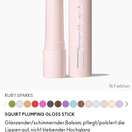
16 Farbton
RUBY SPARKS
Like Squirt
Clear
Hazard
Heat Sensor
Amped
Jet
Lower Cut
Violet Beta
Nova
Simulation
Lava Sparks
Nova Sparks
Ruby Sparks
Solar Spar
Violet 
Squ
SQUIRT PLUMPING GLOSS STICK
Glänzender/schimmernder Balsam, pflegt/polstert die
Lippen auf, nicht klebender Hochglanz