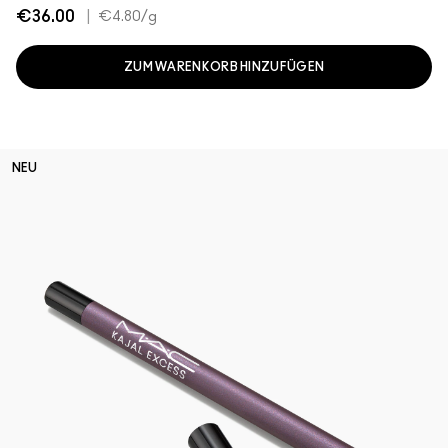
€36.00
|
€4.80
/g
ZUM WARENKORB HINZUFÜGEN
NEU