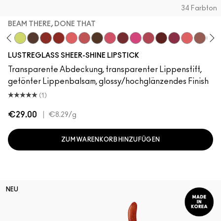
34 Farbton
BEAM THERE, DONE THAT
e
gy
Gummy Bare
Lil Squirt
Uncensored
Local Celeb
Work Crush
Oh, Goodie
See Sheer
I Deserve This
Frienda
Kissing Strangers
No Photos
Pigment Of Your Imag
Housewife
Beam There, 
Like I Was
Hug M
Not
LUSTREGLASS SHEER-SHINE LIPSTICK
Transparente Abdeckung, transparenter Lippenstift,
getönter Lippenbalsam, glossy/hochglänzendes Finish
(1)
€29.00
|
€8.29
/g
ZUM WARENKORB HINZUFÜGEN
NEU