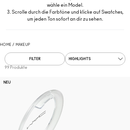
wähle ein Model.
Verstehe deinen M·A·C Foundation-Shade
Mini-M·A·C
ALLE PINSEL KAUFEN
3. Scrolle durch die Farbtöne und klicke auf Swatches,
um jeden Ton sofort an dir zu sehen.
ALLE GESICHTSPRODUKTE SHOPPEN
ALLE AUGENPRODUKTE SHOPPEN
HOME
/
MAKEUP
FILTER
99 Produkte
NEU