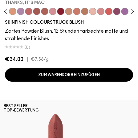
THANKS, IT'S MAC
e Roof
 Teddy
m Noir Buff
Antique Velvet
Melba
LaLaLavender
Pinch Me
Thanks, It's MAC
No Filter
Blushbaby
Ruby Wooed
Sunbasque
Peachtwist
Gingerly
Babygirl
Desert Rose
Pink Flamingo
Plush
Your H
Cop
SKINFINISH COLOURSTRUCK BLUSH
Zartes Powder Blush, 12 Stunden farbechte matte und
strahlende Finishes
(0)
€34.00
|
€7.56
/g
ZUM WARENKORB HINZUFÜGEN
BEST SELLER
TOP-BEWERTUNG