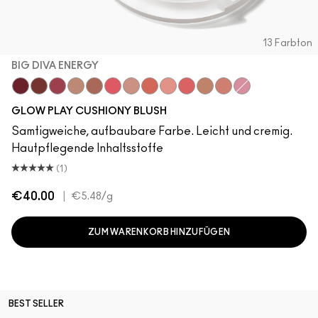
13 Farbton
BIG DIVA ENERGY
Big Diva Energy
Pinch Of Marrakesh
Plush Pepper
True Harmony
Ginger Luck
Heat Index
Blush, Please
That's Peachy
Cheer Up
Groovy
So Natural
Grand
Totally Synced
GLOW PLAY CUSHIONY BLUSH
Samtigweiche, aufbaubare Farbe. Leicht und cremig.
Hautpflegende Inhaltsstoffe
(1)
€40.00
|
€5.48
/g
ZUM WARENKORB HINZUFÜGEN
BEST SELLER