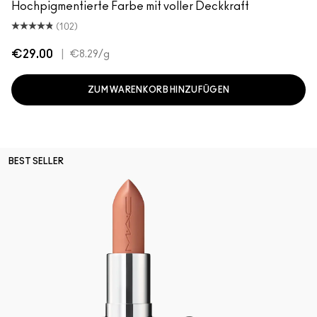
Hochpigmentierte Farbe mit voller Deckkraft
(102)
€29.00
|
€8.29
/g
ZUM WARENKORB HINZUFÜGEN
BEST SELLER