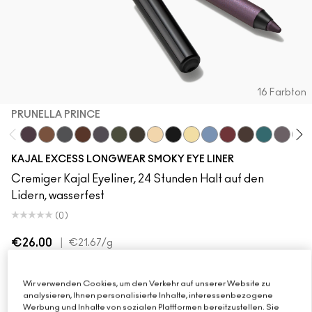
16 Farbton
PRUNELLA PRINCE
Prunella Prince
HodgePodging
Storm Cloud
Costa Niche
New Number
Swamped
Archetaupe
Twinkle Toast
Pitch
Ecru
Iceflower
Decanted
Vintage Teddy
Peacock
Smoked
Bar
KAJAL EXCESS LONGWEAR SMOKY EYE LINER
Cremiger Kajal Eyeliner, 24 Stunden Halt auf den
Lidern, wasserfest
(0)
€26.00
|
€21.67
/g
ZUM WARENKORB HINZUFÜGEN
Wir verwenden Cookies, um den Verkehr auf unserer Website zu
analysieren, Ihnen personalisierte Inhalte, interessenbezogene
Werbung und Inhalte von sozialen Plattformen bereitzustellen. Sie